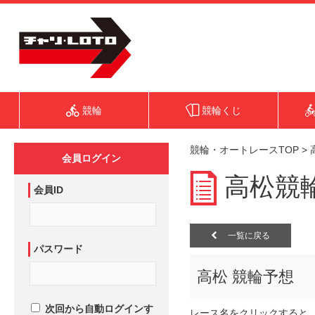
競輪
競輪くじ
競輪・オートレースTOP
>
会員ログイン
高松競輪
会員ID
一覧に戻る
パスワード
高松 競輪予想
次回から自動ログインす
レース名をクリックすると