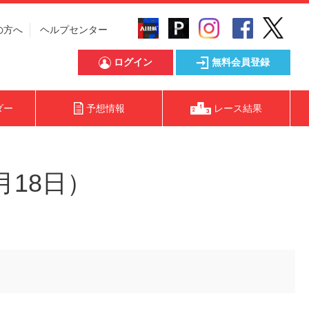
の方へ
ヘルプセンター
ログイン
無料会員登録
ダー
予想情報
レース結果
月18日）