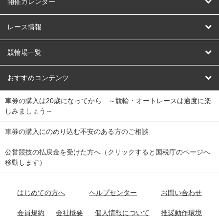
はじめての方へ
開催カレンダー
競輪
レース情報
オートレース
レース予想
競輪場一覧
競輪くじ
レース結果
北日本
函館競輪場
青森競輪場
いわき平競輪場
おすすめコンテンツ
車券の購入は20歳になってから ～競輪・オートレースは適度に楽
Dokanto!
キャリーオーバー一覧
関
競輪選手情報
弥彦競輪場
前橋競輪場
取手競輪場
宇都宮競輪場
しみましょう～
東
大宮競輪場
西武園競輪場
京王閣競輪場
立川競輪場
チャリロトプラザ
Perfecta Navi
車券の購入にのめり込む不安のある方のご相談
南
松戸競輪場
千葉競輪場
川崎競輪場
平塚競輪場
公営競技の払戻金を受けた方へ（クリックすると国税庁のページへ
netkeirin
関
移動します）
小田原競輪場
伊東競輪場
静岡競輪場
東
ケイリンガル
中
名古屋競輪場
岐阜競輪場
大垣競輪場
豊橋競輪場
はじめての方へ
ヘルプセンター
お問い合わせ
部
チャリレンジャー
富山競輪場
松阪競輪場
四日市競輪場
会員規約
会社概要
個人情報について
推奨動作環境