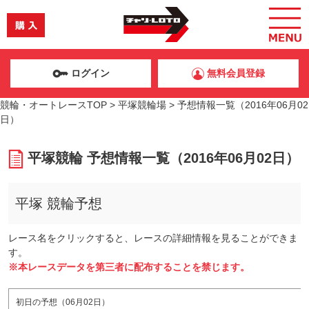
ログイン
無料会員登録
競輪・オートレースTOP
>
平塚競輪場
>
予想情報一覧（2016年06月02
日）
平塚競輪 予想情報一覧（2016年06月02日）
平塚 競輪予想
レース名をクリックすると、レースの詳細情報を見ることができま
す。
※本レースデータを第三者に配布することを禁じます。
初日の予想（06月02日）