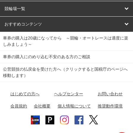
オートレース
レース予想
競輪場一覧
競輪くじ
レース結果
北日本
函館競輪場
青森競輪場
いわき平競輪場
おすすめコンテンツ
車券の購入は20歳になってから ～競輪・オートレースは適度に楽
Dokanto!
キャリーオーバー一覧
関
競輪選手情報
弥彦競輪場
前橋競輪場
取手競輪場
宇都宮競輪場
しみましょう～
東
大宮競輪場
西武園競輪場
京王閣競輪場
立川競輪場
チャリロトプラザ
Perfecta Navi
車券の購入にのめり込む不安のある方のご相談
南
松戸競輪場
千葉競輪場
川崎競輪場
平塚競輪場
公営競技の払戻金を受けた方へ（クリックすると国税庁のページへ
netkeirin
関
移動します）
小田原競輪場
伊東競輪場
静岡競輪場
東
ケイリンガル
中
名古屋競輪場
岐阜競輪場
大垣競輪場
豊橋競輪場
はじめての方へ
ヘルプセンター
お問い合わせ
部
チャリレンジャー
富山競輪場
松阪競輪場
四日市競輪場
会員規約
会社概要
個人情報について
推奨動作環境
競輪場情報
近
福井競輪場
奈良競輪場
向日町競輪場
和歌山競輪場
畿
岸和田競輪場
オートレース場情報