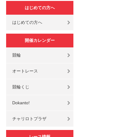
はじめての方へ
はじめての方へ
開催カレンダー
競輪
オートレース
競輪くじ
Dokanto!
チャリロトプラザ
レース情報