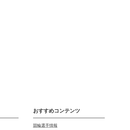
おすすめコンテンツ
競輪選手情報