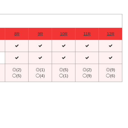
8R
9R
10R
11R
12R
◎(2)
◎(1)
◎(5)
◎(2)
◎(9)
◯(5)
◯(4)
◯(1)
◯(9)
◯(6)