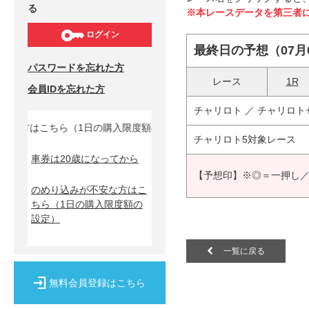
る
※本レースデータを第三者
ログイン
最終日の予想（07月
パスワードを忘れた方
レース
1R
会員IDを忘れた方
チャリロト ／ チャリロト
な方はこちら（1日の購入限度額の設定）↓
チャリロト5対象レース
車券は20歳になってから
【予想印】※◎＝一押し
のめり込みが不安な方はこ
ちら
（1日の購入限度額の
設定）
一覧に戻る
無料会員登録はこちら