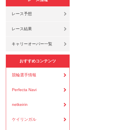
レース予想
レース結果
キャリーオーバー一覧
おすすめコンテンツ
競輪選手情報
Perfecta Navi
netkeirin
ケイリンガル