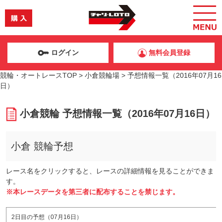
ログイン
無料会員登録
競輪・オートレースTOP
>
小倉競輪場
>
予想情報一覧（2016年07月16
日）
小倉競輪 予想情報一覧（2016年07月16日）
小倉 競輪予想
レース名をクリックすると、レースの詳細情報を見ることができま
す。
※本レースデータを第三者に配布することを禁じます。
2日目の予想（07月16日）