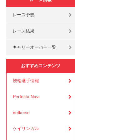
レース予想
レース結果
キャリーオーバー一覧
おすすめコンテンツ
競輪選手情報
Perfecta Navi
netkeirin
ケイリンガル