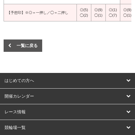
◎(5)
◎(9)
◎(1)
◎(9)
【予想印】※◎＝一押し／◯＝二押し
◯(2)
◯(1)
◯(7)
◯(1)
一覧に戻る
はじめての方へ
はじめての方へ
開催カレンダー
競輪
レース情報
オートレース
レース予想
競輪場一覧