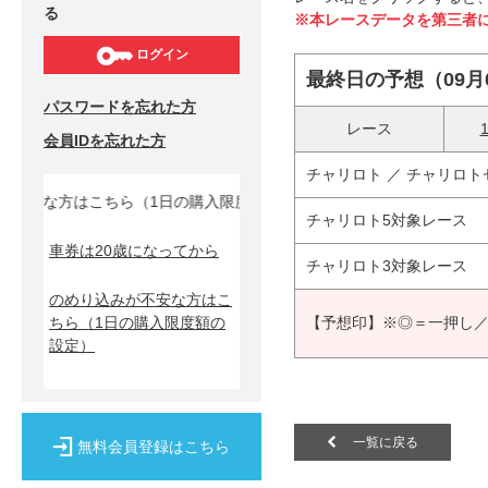
る
※本レースデータを第三者
ログイン
最終日の予想（09月
パスワードを忘れた方
レース
会員IDを忘れた方
チャリロト ／ チャリロト
不安な方はこちら（1日の購入限度額の設定）↓
チャリロト5対象レース
車券は20歳になってから
チャリロト3対象レース
のめり込みが不安な方はこ
ちら
（1日の購入限度額の
【予想印】※◎＝一押し
設定）
一覧に戻る
無料会員登録はこちら