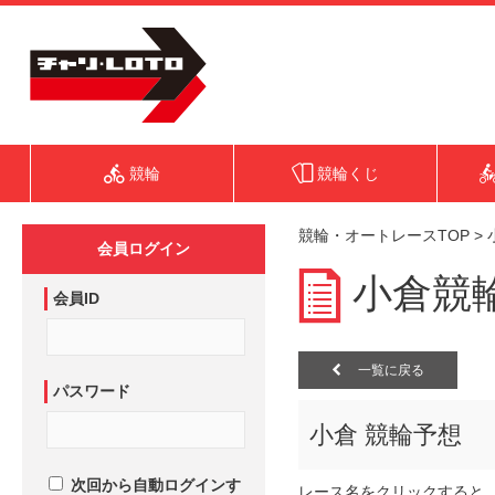
競輪
競輪くじ
競輪・オートレースTOP
>
会員ログイン
小倉競輪
会員ID
一覧に戻る
パスワード
小倉 競輪予想
次回から自動ログインす
レース名をクリックすると