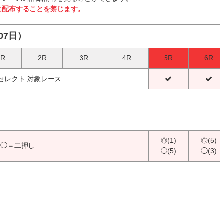
に配布することを禁じます。
07日）
1R
2R
3R
4R
5R
6R
セレクト 対象レース
◎(1)
◎(5)
／◯＝二押し
◯(5)
◯(3)