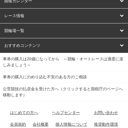
はじめての方へ
開催カレンダー
競輪
レース情報
オートレース
レース予想
競輪場一覧
競輪くじ
レース結果
北日本
函館競輪場
青森競輪場
いわき平競輪場
おすすめコンテンツ
車券の購入は20歳になってから ～競輪・オートレースは適度に楽
Dokanto!
キャリーオーバー一覧
関
競輪選手情報
弥彦競輪場
前橋競輪場
取手競輪場
宇都宮競輪場
しみましょう～
東
大宮競輪場
西武園競輪場
京王閣競輪場
立川競輪場
チャリロトプラザ
Perfecta Navi
車券の購入にのめり込む不安のある方のご相談
南
松戸競輪場
千葉競輪場
川崎競輪場
平塚競輪場
公営競技の払戻金を受けた方へ（クリックすると国税庁のページへ
netkeirin
関
移動します）
小田原競輪場
伊東競輪場
静岡競輪場
東
ケイリンガル
中
名古屋競輪場
岐阜競輪場
大垣競輪場
豊橋競輪場
はじめての方へ
ヘルプセンター
お問い合わせ
部
チャリレンジャー
富山競輪場
松阪競輪場
四日市競輪場
会員規約
会社概要
個人情報について
推奨動作環境