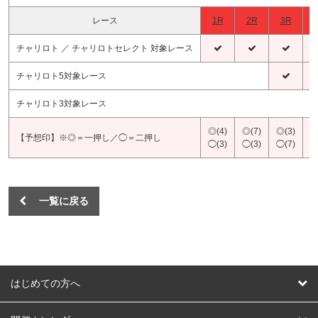
レース
1R
2R
3R
チャリロト ／ チャリロトセレクト 対象レース
チャリロト5対象レース
チャリロト3対象レース
◎(4)
◎(7)
◎(3)
◎
【予想印】※◎＝一押し／◯＝二押し
◯(3)
◯(3)
◯(7)
◯
一覧に戻る
はじめての方へ