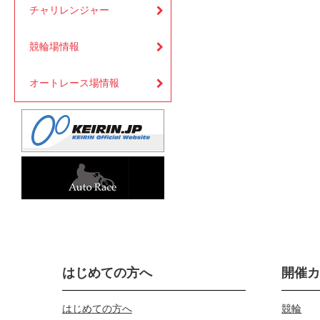
チャリレンジャー
競輪場情報
オートレース場情報
はじめての方へ
開催
はじめての方へ
競輪