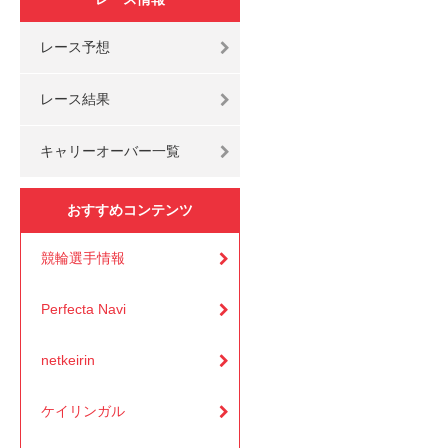
レース予想
レース結果
キャリーオーバー一覧
おすすめコンテンツ
競輪選手情報
Perfecta Navi
netkeirin
ケイリンガル