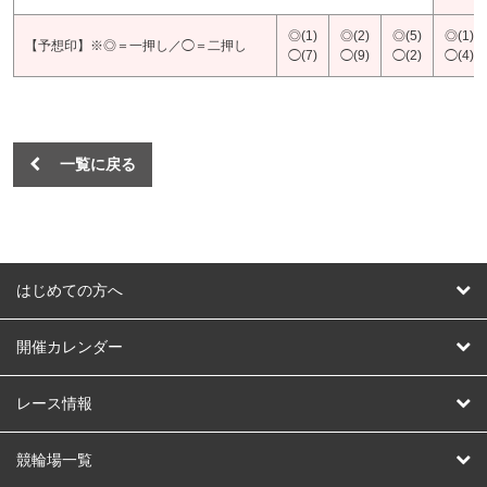
◎(1)
◎(2)
◎(5)
◎(1)
【予想印】※◎＝一押し／◯＝二押し
◯(7)
◯(9)
◯(2)
◯(4)
一覧に戻る
はじめての方へ
はじめての方へ
開催カレンダー
競輪
レース情報
オートレース
レース予想
競輪場一覧