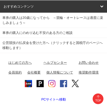
競輪くじ
レース結果
北日本
函館競輪場
青森競輪場
いわき平競輪場
おすすめコンテンツ
車券の購入は20歳になってから ～競輪・オートレースは適度に楽
Dokanto!
キャリーオーバー一覧
関
競輪選手情報
弥彦競輪場
前橋競輪場
取手競輪場
宇都宮競輪場
しみましょう～
東
大宮競輪場
西武園競輪場
京王閣競輪場
立川競輪場
チャリロトプラザ
Perfecta Navi
車券の購入にのめり込む不安のある方のご相談
南
松戸競輪場
千葉競輪場
川崎競輪場
平塚競輪場
公営競技の払戻金を受けた方へ（クリックすると国税庁のページへ
netkeirin
関
移動します）
小田原競輪場
伊東競輪場
静岡競輪場
東
ケイリンガル
中
名古屋競輪場
岐阜競輪場
大垣競輪場
豊橋競輪場
はじめての方へ
ヘルプセンター
お問い合わせ
部
チャリレンジャー
富山競輪場
松阪競輪場
四日市競輪場
会員規約
会社概要
個人情報について
推奨動作環境
競輪場情報
近
福井競輪場
奈良競輪場
向日町競輪場
和歌山競輪場
畿
岸和田競輪場
オートレース場情報
PCサイトへ移動
中国
玉野競輪場
広島競輪場
防府競輪場