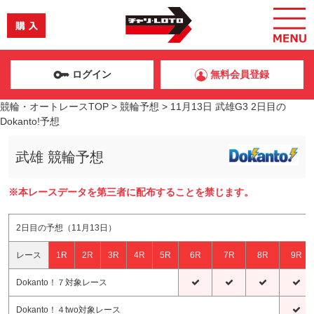
ログイン
無料会員登録
競輪・オートレースTOP
>
競輪予想
>
11月13日 武雄G3 2日目の
Dokanto!予想
武雄 競輪予想
※本レースデータを第三者に配布することを禁じます。
2日目の予想（11月13日）
レース
1R
2R
3R
4R
5R
6R
7R
8R
9R
Dokanto！７対象レース
Dokanto！４two対象レース