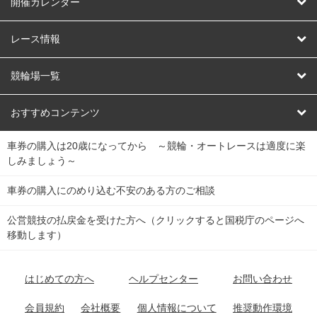
はじめての方へ
開催カレンダー
競輪
レース情報
オートレース
レース予想
競輪場一覧
競輪くじ
レース結果
北日本
函館競輪場
青森競輪場
いわき平競輪場
おすすめコンテンツ
車券の購入は20歳になってから ～競輪・オートレースは適度に楽
Dokanto!
キャリーオーバー一覧
関
競輪選手情報
弥彦競輪場
前橋競輪場
取手競輪場
宇都宮競輪場
しみましょう～
東
大宮競輪場
西武園競輪場
京王閣競輪場
立川競輪場
チャリロトプラザ
Perfecta Navi
車券の購入にのめり込む不安のある方のご相談
南
松戸競輪場
千葉競輪場
川崎競輪場
平塚競輪場
公営競技の払戻金を受けた方へ（クリックすると国税庁のページへ
netkeirin
関
移動します）
小田原競輪場
伊東競輪場
静岡競輪場
東
ケイリンガル
中
名古屋競輪場
岐阜競輪場
大垣競輪場
豊橋競輪場
はじめての方へ
ヘルプセンター
お問い合わせ
部
チャリレンジャー
富山競輪場
松阪競輪場
四日市競輪場
会員規約
会社概要
個人情報について
推奨動作環境