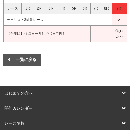
レース
1R
2R
3R
4R
5R
6R
7R
8R
9R
チャリロト3対象レース
-
-
-
-
◎(1)
【予想印】※◎＝一押し／◯＝二押し
◯(7)
一覧に戻る
はじめての方へ
はじめての方へ
開催カレンダー
競輪
レース情報