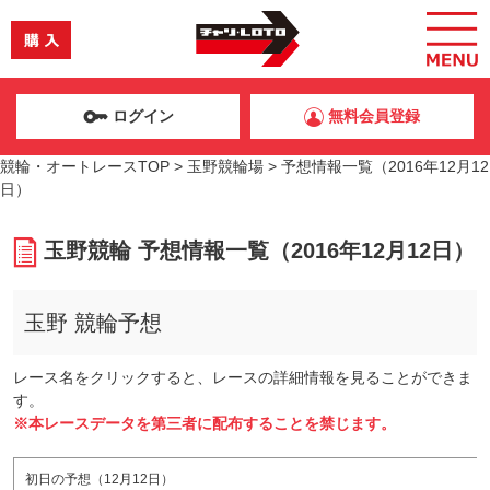
ログイン
無料会員登録
競輪・オートレースTOP
>
玉野競輪場
>
予想情報一覧（2016年12月12
日）
玉野競輪 予想情報一覧（2016年12月12日）
玉野 競輪予想
レース名をクリックすると、レースの詳細情報を見ることができま
す。
※本レースデータを第三者に配布することを禁じます。
初日の予想（12月12日）