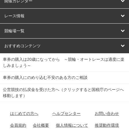
はじめての方へ
開催カレンダー
競輪
レース情報
オートレース
レース予想
競輪場一覧
競輪くじ
レース結果
北日本
函館競輪場
青森競輪場
いわき平競輪場
おすすめコンテンツ
車券の購入は20歳になってから ～競輪・オートレースは適度に楽
Dokanto!
キャリーオーバー一覧
関
競輪選手情報
弥彦競輪場
前橋競輪場
取手競輪場
宇都宮競輪場
しみましょう～
東
大宮競輪場
西武園競輪場
京王閣競輪場
立川競輪場
チャリロトプラザ
Perfecta Navi
車券の購入にのめり込む不安のある方のご相談
南
松戸競輪場
千葉競輪場
川崎競輪場
平塚競輪場
公営競技の払戻金を受けた方へ（クリックすると国税庁のページへ
netkeirin
関
移動します）
小田原競輪場
伊東競輪場
静岡競輪場
東
ケイリンガル
中
名古屋競輪場
岐阜競輪場
大垣競輪場
豊橋競輪場
はじめての方へ
ヘルプセンター
お問い合わせ
部
チャリレンジャー
富山競輪場
松阪競輪場
四日市競輪場
会員規約
会社概要
個人情報について
推奨動作環境