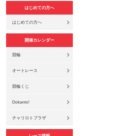
はじめての方へ
はじめての方へ
開催カレンダー
競輪
オートレース
競輪くじ
Dokanto!
チャリロトプラザ
レース情報