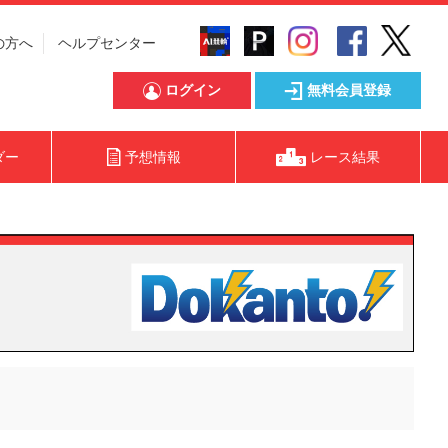
の方へ
ヘルプセンター
ログイン
無料会員登録
ダー
予想情報
レース結果