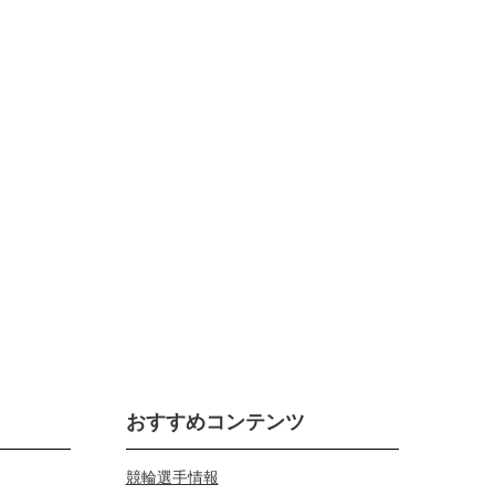
おすすめコンテンツ
競輪選手情報