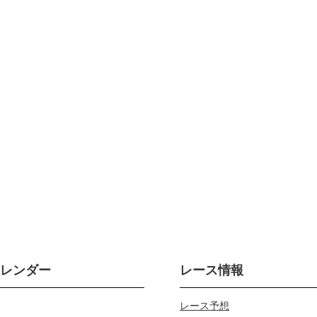
カレンダー
レース情報
レース予想