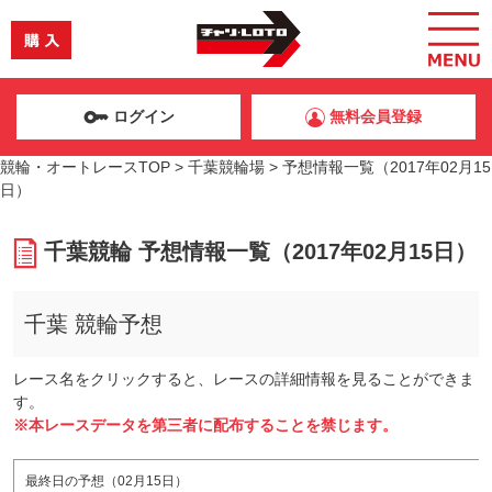
ログイン
無料会員登録
競輪・オートレースTOP
>
千葉競輪場
>
予想情報一覧（2017年02月15
日）
千葉競輪 予想情報一覧（2017年02月15日）
千葉 競輪予想
レース名をクリックすると、レースの詳細情報を見ることができま
す。
※本レースデータを第三者に配布することを禁じます。
最終日の予想（02月15日）