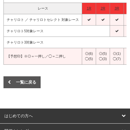
レース
1R
2R
3R
チャリロト ／ チャリロトセレクト 対象レース
チャリロト5対象レース
チャリロト3対象レース
◎(6)
◎(5)
◎(1)
◎
【予想印】※◎＝一押し／◯＝二押し
◯(5)
◯(3)
◯(7)
◯
一覧に戻る
はじめての方へ