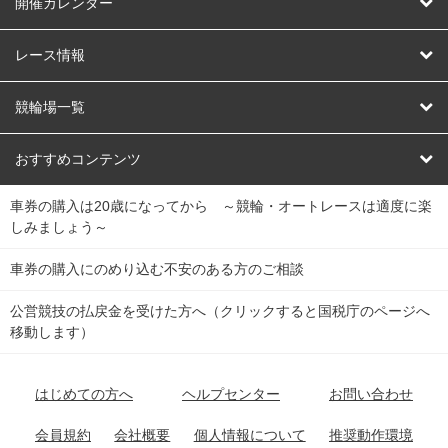
はじめての方へ
開催カレンダー
競輪
レース情報
オートレース
レース予想
競輪場一覧
競輪くじ
レース結果
北日本
函館競輪場
青森競輪場
いわき平競輪場
おすすめコンテンツ
車券の購入は20歳になってから ～競輪・オートレースは適度に楽
Dokanto!
キャリーオーバー一覧
関
競輪選手情報
弥彦競輪場
前橋競輪場
取手競輪場
宇都宮競輪場
しみましょう～
東
大宮競輪場
西武園競輪場
京王閣競輪場
立川競輪場
チャリロトプラザ
Perfecta Navi
車券の購入にのめり込む不安のある方のご相談
南
松戸競輪場
千葉競輪場
川崎競輪場
平塚競輪場
公営競技の払戻金を受けた方へ（クリックすると国税庁のページへ
netkeirin
関
移動します）
小田原競輪場
伊東競輪場
静岡競輪場
東
ケイリンガル
中
名古屋競輪場
岐阜競輪場
大垣競輪場
豊橋競輪場
はじめての方へ
ヘルプセンター
お問い合わせ
部
チャリレンジャー
富山競輪場
松阪競輪場
四日市競輪場
会員規約
会社概要
個人情報について
推奨動作環境