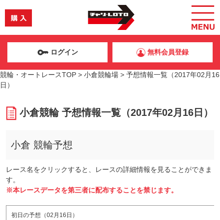
ログイン
無料会員登録
競輪・オートレースTOP
>
小倉競輪場
>
予想情報一覧（2017年02月16
日）
小倉競輪 予想情報一覧（2017年02月16日）
小倉 競輪予想
レース名をクリックすると、レースの詳細情報を見ることができま
す。
※本レースデータを第三者に配布することを禁じます。
初日の予想（02月16日）