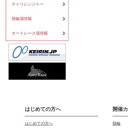
チャリレンジャー
競輪場情報
オートレース場情報
はじめての方へ
開催
はじめての方へ
競輪