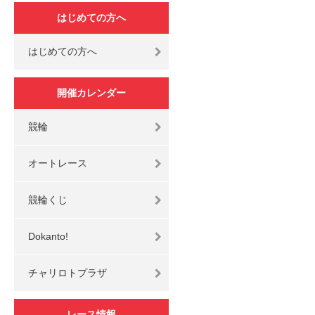
はじめての方へ
はじめての方へ
開催カレンダー
競輪
オートレース
競輪くじ
Dokanto!
チャリロトプラザ
レース情報