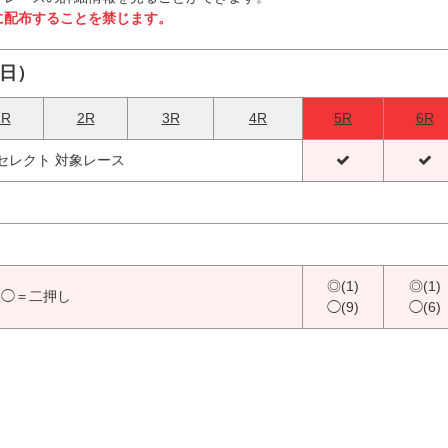
に配布することを禁じます。
9日）
1R
2R
3R
4R
5R
6R
セレクト 対象レース
◎(1)
◎(1)
／◯＝二押し
◯(9)
◯(6)