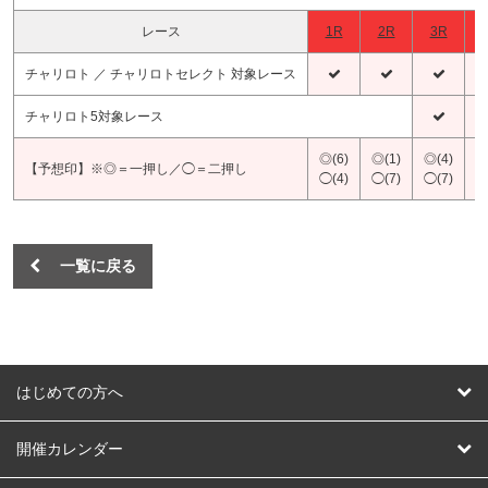
レース
1R
2R
3R
チャリロト ／ チャリロトセレクト 対象レース
チャリロト5対象レース
◎(6)
◎(1)
◎(4)
◎
【予想印】※◎＝一押し／◯＝二押し
◯(4)
◯(7)
◯(7)
◯
一覧に戻る
はじめての方へ
はじめての方へ
開催カレンダー