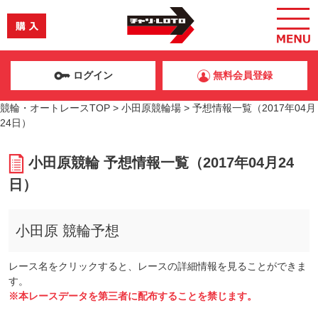
ログイン
無料会員登録
競輪・オートレースTOP
>
小田原競輪場
>
予想情報一覧（2017年04月
24日）
小田原競輪 予想情報一覧（2017年04月24
日）
小田原 競輪予想
レース名をクリックすると、レースの詳細情報を見ることができま
す。
※本レースデータを第三者に配布することを禁じます。