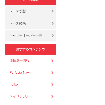
レース予想
レース結果
キャリーオーバー一覧
おすすめコンテンツ
競輪選手情報
Perfecta Navi
netkeirin
ケイリンガル