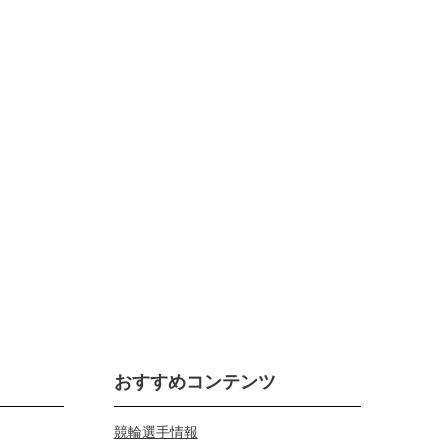
おすすめコンテンツ
競輪選手情報