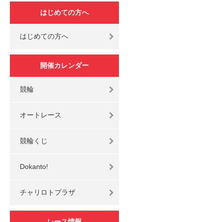
はじめての方へ
はじめての方へ
開催カレンダー
競輪
オートレース
競輪くじ
Dokanto!
チャリロトプラザ
レース情報