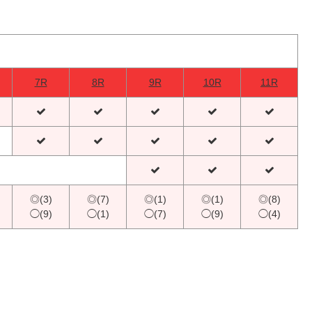
7R
8R
9R
10R
11R
◎(3)
◎(7)
◎(1)
◎(1)
◎(8)
◯(9)
◯(1)
◯(7)
◯(9)
◯(4)