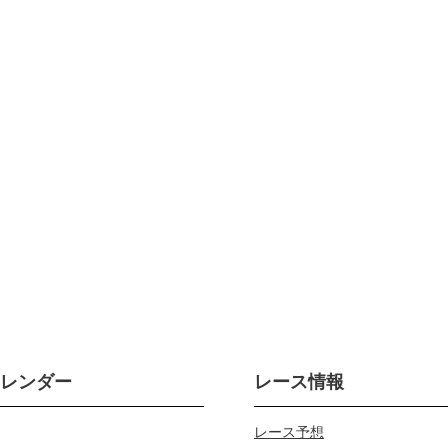
カレンダー
レース情報
レース予想