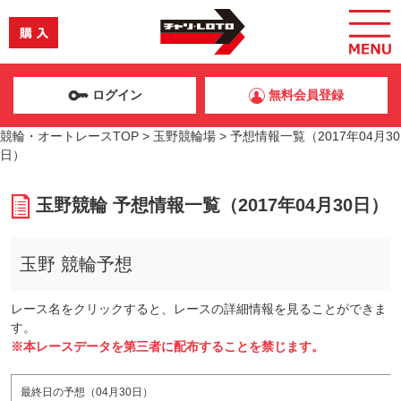
ログイン
無料会員登録
競輪・オートレースTOP
>
玉野競輪場
>
予想情報一覧（2017年04月30
日）
玉野競輪 予想情報一覧（2017年04月30日）
玉野 競輪予想
レース名をクリックすると、レースの詳細情報を見ることができま
す。
※本レースデータを第三者に配布することを禁じます。
最終日の予想（04月30日）