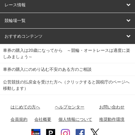
競輪
レース情報
オートレース
レース予想
競輪場一覧
競輪くじ
レース結果
北日本
函館競輪場
青森競輪場
いわき平競輪場
おすすめコンテンツ
車券の購入は20歳になってから ～競輪・オートレースは適度に楽
Dokanto!
キャリーオーバー一覧
関
競輪選手情報
弥彦競輪場
前橋競輪場
取手競輪場
宇都宮競輪場
しみましょう～
東
大宮競輪場
西武園競輪場
京王閣競輪場
立川競輪場
チャリロトプラザ
Perfecta Navi
車券の購入にのめり込む不安のある方のご相談
南
松戸競輪場
千葉競輪場
川崎競輪場
平塚競輪場
公営競技の払戻金を受けた方へ（クリックすると国税庁のページへ
netkeirin
関
移動します）
小田原競輪場
伊東競輪場
静岡競輪場
東
ケイリンガル
中
名古屋競輪場
岐阜競輪場
大垣競輪場
豊橋競輪場
はじめての方へ
ヘルプセンター
お問い合わせ
部
チャリレンジャー
富山競輪場
松阪競輪場
四日市競輪場
会員規約
会社概要
個人情報について
推奨動作環境
競輪場情報
近
福井競輪場
奈良競輪場
向日町競輪場
和歌山競輪場