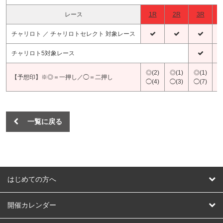
レース
1R
2R
3R
チャリロト ／ チャリロトセレクト 対象レース
チャリロト5対象レース
◎(2)
◎(1)
◎(1)
◎
【予想印】※◎＝一押し／◯＝二押し
◯(4)
◯(3)
◯(7)
◯
一覧に戻る
はじめての方へ
はじめての方へ
開催カレンダー