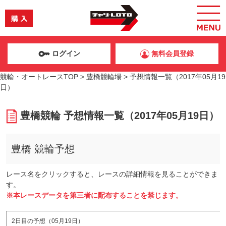
ログイン
無料会員登録
競輪・オートレースTOP
>
豊橋競輪場
>
予想情報一覧（2017年05月19
日）
豊橋競輪 予想情報一覧（2017年05月19日）
豊橋 競輪予想
レース名をクリックすると、レースの詳細情報を見ることができま
す。
※本レースデータを第三者に配布することを禁じます。
2日目の予想（05月19日）