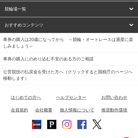
オートレース
レース予想
競輪場一覧
競輪くじ
レース結果
北日本
函館競輪場
青森競輪場
いわき平競輪場
おすすめコンテンツ
車券の購入は20歳になってから ～競輪・オートレースは適度に楽
Dokanto!
キャリーオーバー一覧
関
競輪選手情報
弥彦競輪場
前橋競輪場
取手競輪場
宇都宮競輪場
しみましょう～
東
大宮競輪場
西武園競輪場
京王閣競輪場
立川競輪場
チャリロトプラザ
Perfecta Navi
車券の購入にのめり込む不安のある方のご相談
南
松戸競輪場
千葉競輪場
川崎競輪場
平塚競輪場
公営競技の払戻金を受けた方へ（クリックすると国税庁のページへ
netkeirin
関
移動します）
小田原競輪場
伊東競輪場
静岡競輪場
東
ケイリンガル
中
名古屋競輪場
岐阜競輪場
大垣競輪場
豊橋競輪場
はじめての方へ
ヘルプセンター
お問い合わせ
部
チャリレンジャー
富山競輪場
松阪競輪場
四日市競輪場
会員規約
会社概要
個人情報について
推奨動作環境
競輪場情報
近
福井競輪場
奈良競輪場
向日町競輪場
和歌山競輪場
畿
岸和田競輪場
オートレース場情報