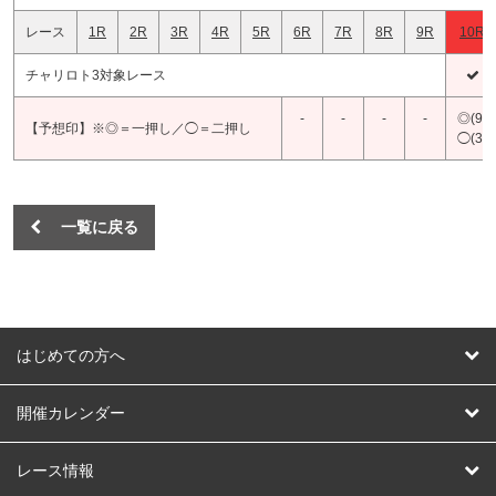
レース
1R
2R
3R
4R
5R
6R
7R
8R
9R
10R
チャリロト3対象レース
-
-
-
-
◎(9)
【予想印】※◎＝一押し／◯＝二押し
◯(3)
一覧に戻る
はじめての方へ
はじめての方へ
開催カレンダー
競輪
レース情報