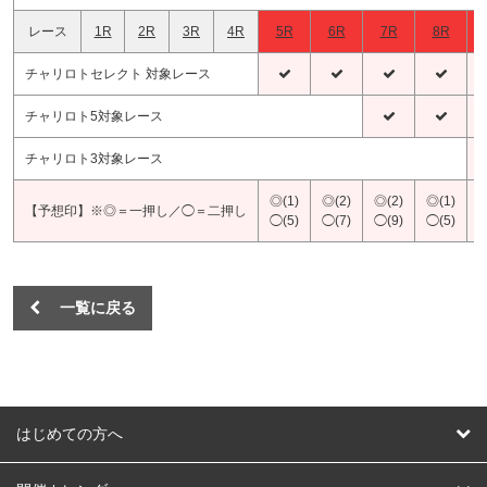
レース
1R
2R
3R
4R
5R
6R
7R
8R
チャリロトセレクト 対象レース
チャリロト5対象レース
チャリロト3対象レース
◎(1)
◎(2)
◎(2)
◎(1)
◎
【予想印】※◎＝一押し／◯＝二押し
◯(5)
◯(7)
◯(9)
◯(5)
◯
一覧に戻る
はじめての方へ