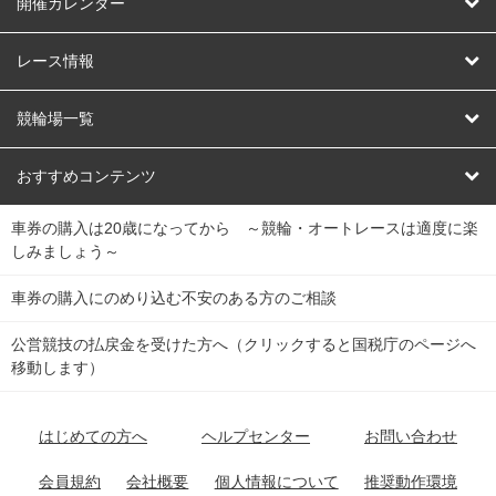
はじめての方へ
開催カレンダー
競輪
レース情報
オートレース
レース予想
競輪場一覧
競輪くじ
レース結果
北日本
函館競輪場
青森競輪場
いわき平競輪場
おすすめコンテンツ
車券の購入は20歳になってから ～競輪・オートレースは適度に楽
Dokanto!
キャリーオーバー一覧
関
競輪選手情報
弥彦競輪場
前橋競輪場
取手競輪場
宇都宮競輪場
しみましょう～
東
大宮競輪場
西武園競輪場
京王閣競輪場
立川競輪場
チャリロトプラザ
Perfecta Navi
車券の購入にのめり込む不安のある方のご相談
南
松戸競輪場
千葉競輪場
川崎競輪場
平塚競輪場
公営競技の払戻金を受けた方へ（クリックすると国税庁のページへ
netkeirin
関
移動します）
小田原競輪場
伊東競輪場
静岡競輪場
東
ケイリンガル
中
名古屋競輪場
岐阜競輪場
大垣競輪場
豊橋競輪場
はじめての方へ
ヘルプセンター
お問い合わせ
部
チャリレンジャー
富山競輪場
松阪競輪場
四日市競輪場
会員規約
会社概要
個人情報について
推奨動作環境