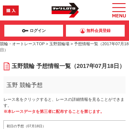
ログイン
無料会員登録
競輪・オートレースTOP
>
玉野競輪場
>
予想情報一覧（2017年07月18
日）
玉野競輪 予想情報一覧（2017年07月18日）
玉野 競輪予想
レース名をクリックすると、レースの詳細情報を見ることができま
す。
※本レースデータを第三者に配布することを禁じます。
初日の予想（07月18日）