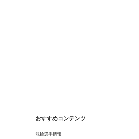
おすすめコンテンツ
競輪選手情報