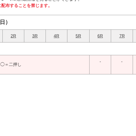
に配布することを禁じます。
3日）
2R
3R
4R
5R
6R
7R
-
-
／◯＝二押し