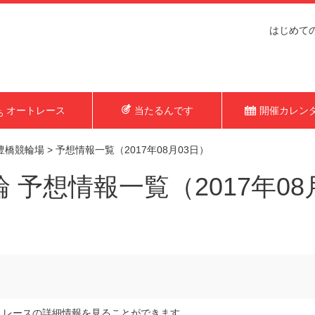
はじめて
オートレース
当たるんです
開催カレン
豊橋競輪場
>
予想情報一覧（2017年08月03日）
 予想情報一覧（2017年08
、レースの詳細情報を見ることができます。