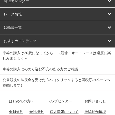
はじめての方へ
開催カレンダー
競輪
レース情報
オートレース
レース予想
競輪場一覧
競輪くじ
レース結果
北日本
函館競輪場
青森競輪場
いわき平競輪場
おすすめコンテンツ
車券の購入は20歳になってから ～競輪・オートレースは適度に楽
Dokanto!
キャリーオーバー一覧
関
競輪選手情報
弥彦競輪場
前橋競輪場
取手競輪場
宇都宮競輪場
しみましょう～
東
大宮競輪場
西武園競輪場
京王閣競輪場
立川競輪場
チャリロトプラザ
Perfecta Navi
車券の購入にのめり込む不安のある方のご相談
南
松戸競輪場
千葉競輪場
川崎競輪場
平塚競輪場
公営競技の払戻金を受けた方へ（クリックすると国税庁のページへ
netkeirin
関
移動します）
小田原競輪場
伊東競輪場
静岡競輪場
東
ケイリンガル
中
名古屋競輪場
岐阜競輪場
大垣競輪場
豊橋競輪場
はじめての方へ
ヘルプセンター
お問い合わせ
部
チャリレンジャー
富山競輪場
松阪競輪場
四日市競輪場
会員規約
会社概要
個人情報について
推奨動作環境