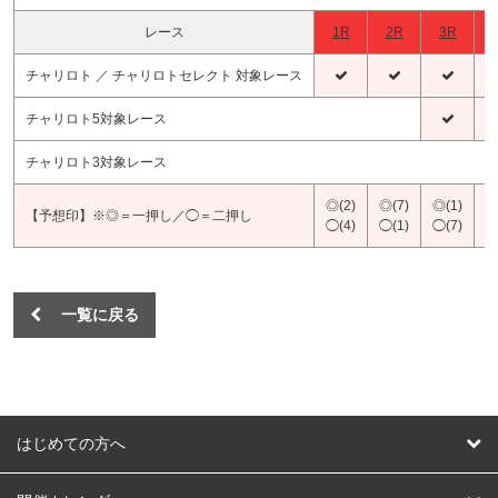
レース
1R
2R
3R
チャリロト ／ チャリロトセレクト 対象レース
チャリロト5対象レース
チャリロト3対象レース
◎(2)
◎(7)
◎(1)
◎
【予想印】※◎＝一押し／◯＝二押し
◯(4)
◯(1)
◯(7)
◯
一覧に戻る
はじめての方へ