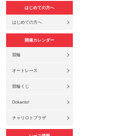
はじめての方へ
はじめての方へ
開催カレンダー
競輪
オートレース
競輪くじ
Dokanto!
チャリロトプラザ
レース情報