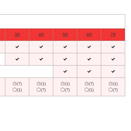
3R
4R
5R
6R
7R
◎(7)
◎(1)
◎(1)
◎(7)
◎(1)
◯(1)
◯(7)
◯(7)
◯(1)
◯(7)