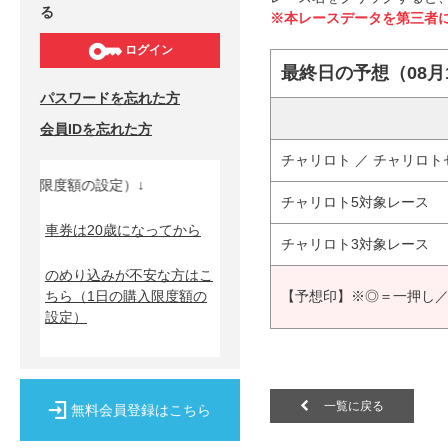
る
※本レースデータを第三者
ログイン
最終日の予想（08月
パスワードを忘れた方
会員IDを忘れた方
チャリロト ／ チャリロト
購入限度額の設定）↓
チャリロト5対象レース
車券は20歳になってから
チャリロト3対象レース
のめり込みが不安な方はこ
ちら
（1日の購入限度額の
【予想印】※◎＝一押し
設定）
一覧に戻る
無料会員登録はこちら