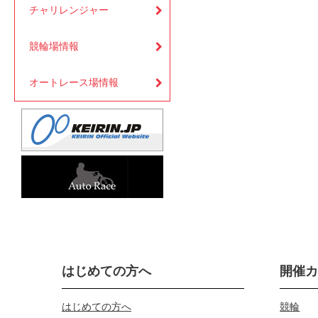
チャリレンジャー
競輪場情報
オートレース場情報
はじめての方へ
開催
はじめての方へ
競輪