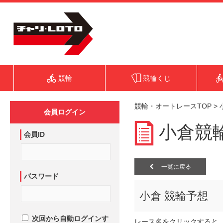
競輪
競輪くじ
競輪・オートレースTOP
>
会員ログイン
小倉競輪
会員ID
一覧に戻る
パスワード
小倉 競輪予想
次回から自動ログインす
レース名をクリックすると