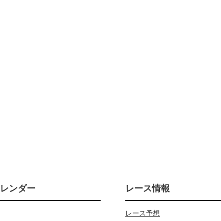
カレンダー
レース情報
レース予想