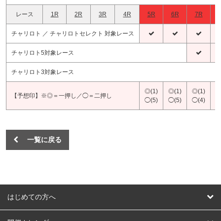
レース
1R
2R
3R
4R
5R
6R
7R
チャリロト ／ チャリロトセレクト 対象レース
チャリロト5対象レース
チャリロト3対象レース
◎(1)
◎(1)
◎(1)
◎
【予想印】※◎＝一押し／◯＝二押し
◯(5)
◯(5)
◯(4)
◯
一覧に戻る
はじめての方へ