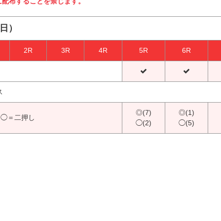
に配布することを禁じます。
3日）
2R
3R
4R
5R
6R
ス
◎(7)
◎(1)
／◯＝二押し
◯(2)
◯(5)