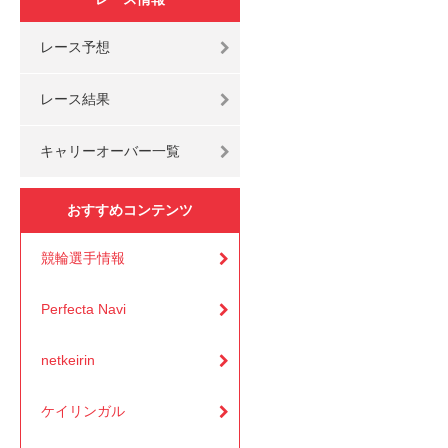
レース予想
レース結果
キャリーオーバー一覧
おすすめコンテンツ
競輪選手情報
Perfecta Navi
netkeirin
ケイリンガル