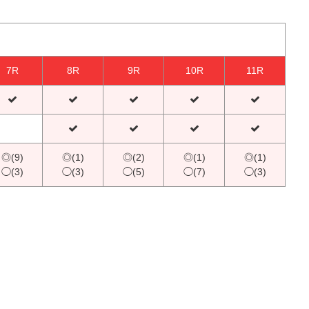
7R
8R
9R
10R
11R
◎(9)
◎(1)
◎(2)
◎(1)
◎(1)
◯(3)
◯(3)
◯(5)
◯(7)
◯(3)