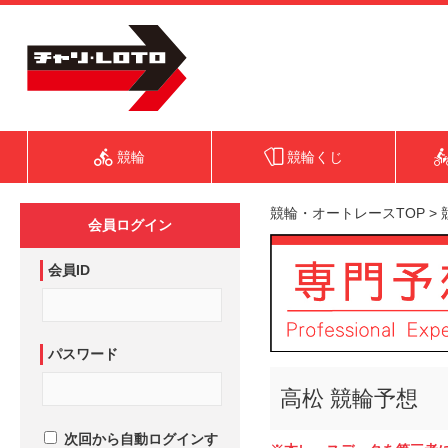
競輪
競輪くじ
競輪・オートレースTOP
>
会員ログイン
会員ID
パスワード
高松 競輪予想
次回から自動ログインす