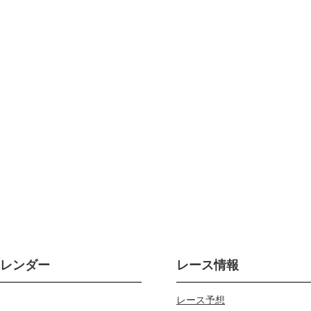
カレンダー
レース情報
レース予想