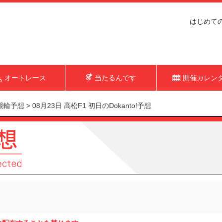
はじめて
オートレース
当たるんです
開催カレン
競輪予想
>
08月23日 高松F1 初日のDokanto!予想