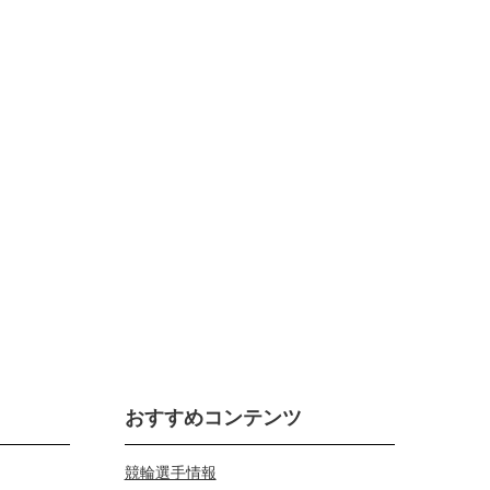
おすすめコンテンツ
競輪選手情報