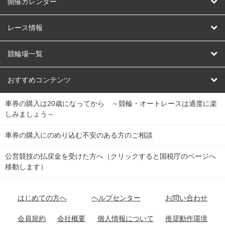
はじめての方へ
開催カレンダー
競輪
レース情報
オートレース
レース予想
競輪場一覧
競輪くじ
レース結果
北日本
函館競輪場
青森競輪場
いわき平競輪場
おすすめコンテンツ
車券の購入は20歳になってから ～競輪・オートレースは適度に楽
Dokanto!
キャリーオーバー一覧
関
競輪選手情報
弥彦競輪場
前橋競輪場
取手競輪場
宇都宮競輪場
しみましょう～
東
大宮競輪場
西武園競輪場
京王閣競輪場
立川競輪場
チャリロトプラザ
Perfecta Navi
車券の購入にのめり込む不安のある方のご相談
南
松戸競輪場
千葉競輪場
川崎競輪場
平塚競輪場
公営競技の払戻金を受けた方へ（クリックすると国税庁のページへ
netkeirin
関
移動します）
小田原競輪場
伊東競輪場
静岡競輪場
東
ケイリンガル
中
名古屋競輪場
岐阜競輪場
大垣競輪場
豊橋競輪場
はじめての方へ
ヘルプセンター
お問い合わせ
部
チャリレンジャー
富山競輪場
松阪競輪場
四日市競輪場
会員規約
会社概要
個人情報について
推奨動作環境