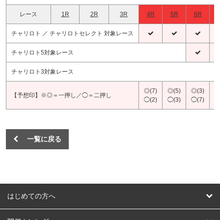
レース
1R
2R
3R
4R
5R
6R
チャリロト ／ チャリロトセレクト 対象レース
チャリロト5対象レース
チャリロト3対象レース
◎(7)
◎(5)
◎(3)
◎
【予想印】※◎＝一押し／◯＝二押し
◯(2)
◯(3)
◯(7)
◯
一覧に戻る
はじめての方へ