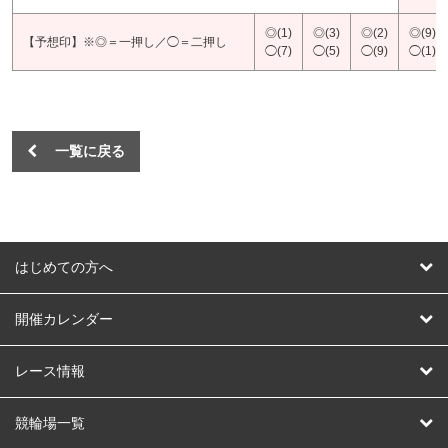
◎(1)
◎(3)
◎(2)
◎(9)
【予想印】※◎＝一押し／◯＝二押し
◯(7)
◯(5)
◯(9)
◯(1)
一覧に戻る
はじめての方へ
はじめての方へ
開催カレンダー
競輪
レース情報
オートレース
レース予想
競輪場一覧