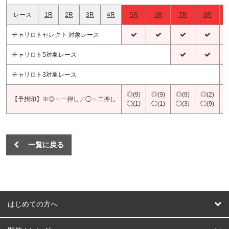
レース
1R
2R
3R
4R
5R
6R
7R
8R
チャリロトセレクト 対象レース
チャリロト5対象レース
チャリロト3対象レース
◎(9)
◎(9)
◎(9)
◎(2)
◎
【予想印】※◎＝一押し／◯＝二押し
◯(1)
◯(1)
◯(3)
◯(9)
◯
一覧に戻る
はじめての方へ