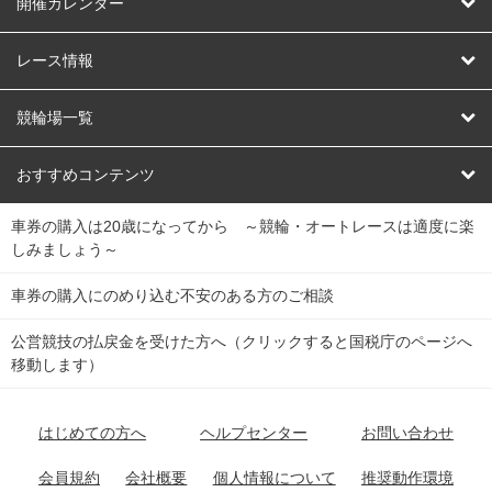
はじめての方へ
開催カレンダー
競輪
レース情報
オートレース
レース予想
競輪場一覧
競輪くじ
レース結果
北日本
函館競輪場
青森競輪場
いわき平競輪場
おすすめコンテンツ
車券の購入は20歳になってから ～競輪・オートレースは適度に楽
Dokanto!
キャリーオーバー一覧
関
競輪選手情報
弥彦競輪場
前橋競輪場
取手競輪場
宇都宮競輪場
しみましょう～
東
大宮競輪場
西武園競輪場
京王閣競輪場
立川競輪場
チャリロトプラザ
Perfecta Navi
車券の購入にのめり込む不安のある方のご相談
南
松戸競輪場
千葉競輪場
川崎競輪場
平塚競輪場
公営競技の払戻金を受けた方へ（クリックすると国税庁のページへ
netkeirin
関
移動します）
小田原競輪場
伊東競輪場
静岡競輪場
東
ケイリンガル
中
名古屋競輪場
岐阜競輪場
大垣競輪場
豊橋競輪場
はじめての方へ
ヘルプセンター
お問い合わせ
部
チャリレンジャー
富山競輪場
松阪競輪場
四日市競輪場
会員規約
会社概要
個人情報について
推奨動作環境