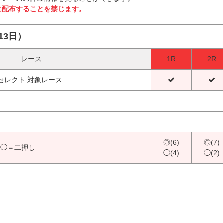
に配布することを禁じます。
13日）
レース
1R
2R
セレクト 対象レース
◎(6)
◎(7)
／◯＝二押し
◯(4)
◯(2)