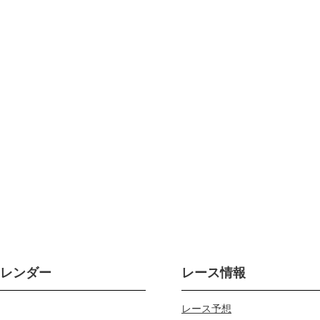
カレンダー
レース情報
レース予想