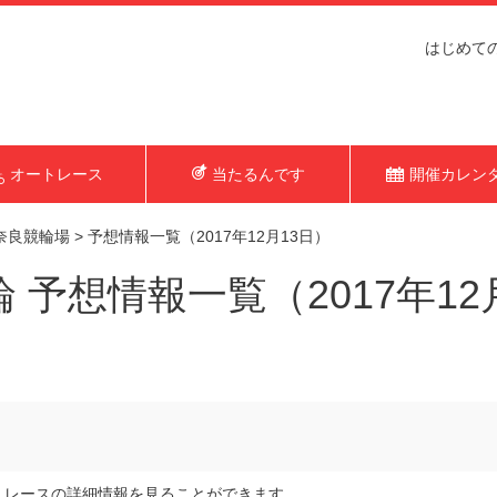
はじめて
オートレース
当たるんです
開催カレン
奈良競輪場
>
予想情報一覧（2017年12月13日）
 予想情報一覧（2017年12
、レースの詳細情報を見ることができます。