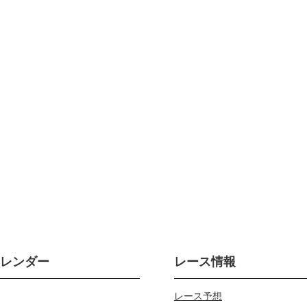
カレンダー
レース情報
レース予想