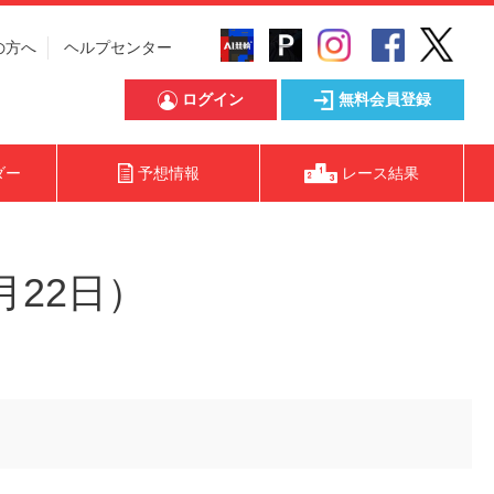
の方へ
ヘルプセンター
ログイン
無料会員登録
ダー
予想情報
レース結果
月22日）