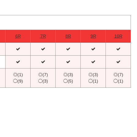
6R
7R
8R
9R
10R
◎(1)
◎(7)
◎(3)
◎(3)
◎(7)
◯(9)
◯(3)
◯(5)
◯(1)
◯(1)