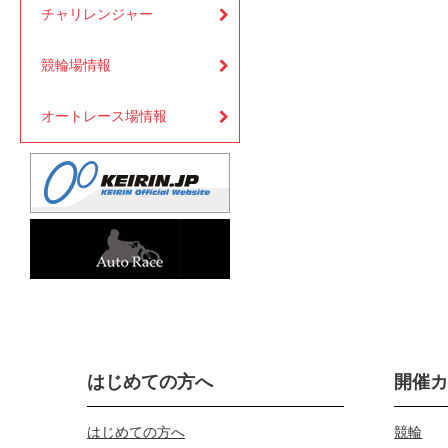
チャリレンジャー
競輪場情報
オートレース場情報
はじめての方へ
開催
はじめての方へ
競輪