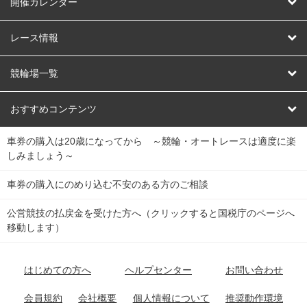
はじめての方へ
開催カレンダー
競輪
レース情報
オートレース
レース予想
競輪場一覧
競輪くじ
レース結果
北日本
函館競輪場
青森競輪場
いわき平競輪場
おすすめコンテンツ
車券の購入は20歳になってから ～競輪・オートレースは適度に楽
Dokanto!
キャリーオーバー一覧
関
競輪選手情報
弥彦競輪場
前橋競輪場
取手競輪場
宇都宮競輪場
しみましょう～
東
大宮競輪場
西武園競輪場
京王閣競輪場
立川競輪場
チャリロトプラザ
Perfecta Navi
車券の購入にのめり込む不安のある方のご相談
南
松戸競輪場
千葉競輪場
川崎競輪場
平塚競輪場
公営競技の払戻金を受けた方へ（クリックすると国税庁のページへ
netkeirin
関
移動します）
小田原競輪場
伊東競輪場
静岡競輪場
東
ケイリンガル
中
名古屋競輪場
岐阜競輪場
大垣競輪場
豊橋競輪場
はじめての方へ
ヘルプセンター
お問い合わせ
部
チャリレンジャー
富山競輪場
松阪競輪場
四日市競輪場
会員規約
会社概要
個人情報について
推奨動作環境