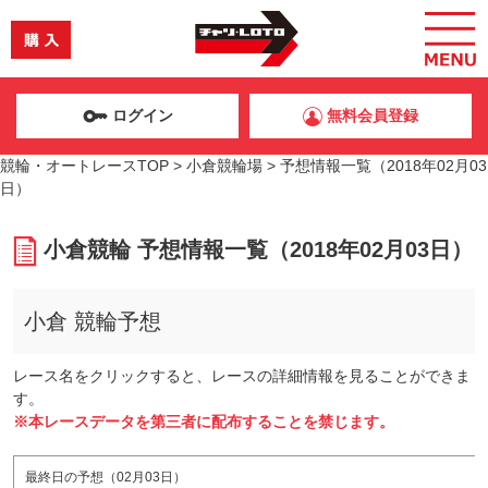
ログイン
無料会員登録
競輪・オートレースTOP
>
小倉競輪場
>
予想情報一覧（2018年02月03
日）
小倉競輪 予想情報一覧（2018年02月03日）
小倉 競輪予想
レース名をクリックすると、レースの詳細情報を見ることができま
す。
※本レースデータを第三者に配布することを禁じます。
最終日の予想（02月03日）