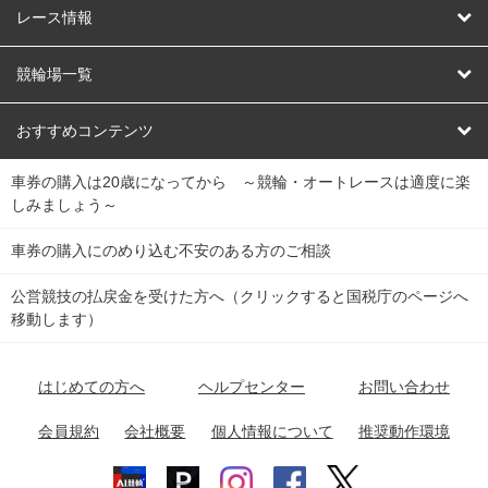
競輪
レース情報
オートレース
レース予想
競輪場一覧
競輪くじ
レース結果
北日本
函館競輪場
青森競輪場
いわき平競輪場
おすすめコンテンツ
車券の購入は20歳になってから ～競輪・オートレースは適度に楽
Dokanto!
キャリーオーバー一覧
関
競輪選手情報
弥彦競輪場
前橋競輪場
取手競輪場
宇都宮競輪場
しみましょう～
東
大宮競輪場
西武園競輪場
京王閣競輪場
立川競輪場
チャリロトプラザ
Perfecta Navi
車券の購入にのめり込む不安のある方のご相談
南
松戸競輪場
千葉競輪場
川崎競輪場
平塚競輪場
公営競技の払戻金を受けた方へ（クリックすると国税庁のページへ
netkeirin
関
移動します）
小田原競輪場
伊東競輪場
静岡競輪場
東
ケイリンガル
中
名古屋競輪場
岐阜競輪場
大垣競輪場
豊橋競輪場
はじめての方へ
ヘルプセンター
お問い合わせ
部
チャリレンジャー
富山競輪場
松阪競輪場
四日市競輪場
会員規約
会社概要
個人情報について
推奨動作環境
競輪場情報
近
福井競輪場
奈良競輪場
向日町競輪場
和歌山競輪場