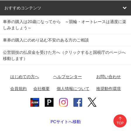
競輪くじ
レース結果
北日本
函館競輪場
青森競輪場
いわき平競輪場
おすすめコンテンツ
車券の購入は20歳になってから ～競輪・オートレースは適度に楽
Dokanto!
キャリーオーバー一覧
関
競輪選手情報
弥彦競輪場
前橋競輪場
取手競輪場
宇都宮競輪場
しみましょう～
東
大宮競輪場
西武園競輪場
京王閣競輪場
立川競輪場
チャリロトプラザ
Perfecta Navi
車券の購入にのめり込む不安のある方のご相談
南
松戸競輪場
千葉競輪場
川崎競輪場
平塚競輪場
公営競技の払戻金を受けた方へ（クリックすると国税庁のページへ
netkeirin
関
移動します）
小田原競輪場
伊東競輪場
静岡競輪場
東
ケイリンガル
中
名古屋競輪場
岐阜競輪場
大垣競輪場
豊橋競輪場
はじめての方へ
ヘルプセンター
お問い合わせ
部
チャリレンジャー
富山競輪場
松阪競輪場
四日市競輪場
会員規約
会社概要
個人情報について
推奨動作環境
競輪場情報
近
福井競輪場
奈良競輪場
向日町競輪場
和歌山競輪場
畿
岸和田競輪場
オートレース場情報
PCサイトへ移動
中国
玉野競輪場
広島競輪場
防府競輪場