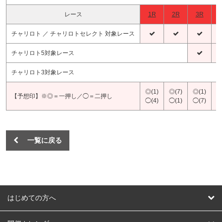
レース
1R
2R
3R
チャリロト ／ チャリロトセレクト 対象レース
チャリロト5対象レース
チャリロト3対象レース
◎(1)
◎(7)
◎(1)
◎
【予想印】※◎＝一押し／◯＝二押し
◯(4)
◯(1)
◯(7)
◯
一覧に戻る
はじめての方へ