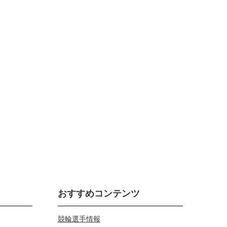
おすすめコンテンツ
競輪選手情報