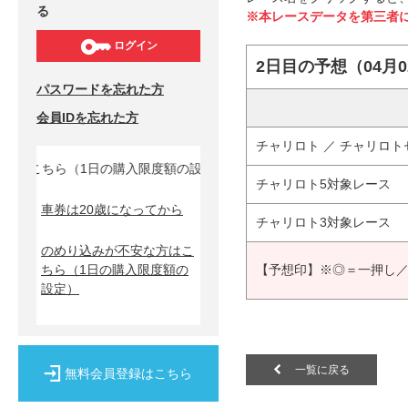
る
※本レースデータを第三者
ログイン
2日目の予想（04月0
パスワードを忘れた方
会員IDを忘れた方
チャリロト ／ チャリロト
はこちら（1日の購入限度額の設定）↓
チャリロト5対象レース
車券は20歳になってから
チャリロト3対象レース
のめり込みが不安な方はこ
ちら
（1日の購入限度額の
【予想印】※◎＝一押し
設定）
一覧に戻る
無料会員登録はこちら