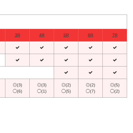
3R
4R
5R
6R
7R
◎(3)
◎(3)
◎(2)
◎(2)
◎(5)
◯(6)
◯(1)
◯(5)
◯(7)
◯(2)