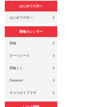
はじめての方へ
はじめての方へ
開催カレンダー
競輪
オートレース
競輪くじ
Dokanto!
チャリロトプラザ
レース情報