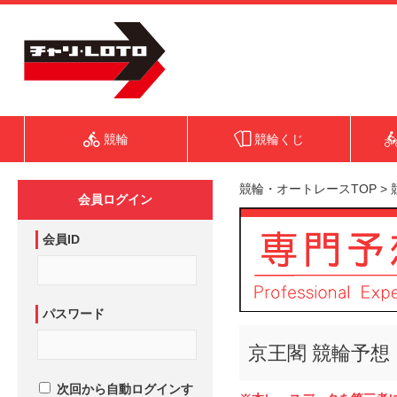
競輪
競輪くじ
競輪・オートレースTOP
>
会員ログイン
会員ID
パスワード
京王閣 競輪予想
次回から自動ログインす