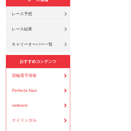
レース予想
レース結果
キャリーオーバー一覧
おすすめコンテンツ
競輪選手情報
Perfecta Navi
netkeirin
ケイリンガル