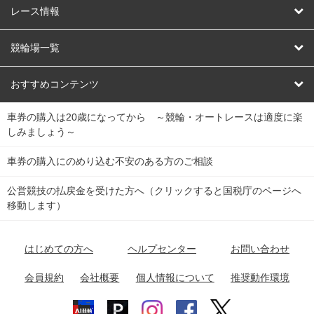
競輪
レース情報
オートレース
レース予想
競輪場一覧
競輪くじ
レース結果
北日本
函館競輪場
青森競輪場
いわき平競輪場
おすすめコンテンツ
車券の購入は20歳になってから ～競輪・オートレースは適度に楽
Dokanto!
キャリーオーバー一覧
関
競輪選手情報
弥彦競輪場
前橋競輪場
取手競輪場
宇都宮競輪場
しみましょう～
東
大宮競輪場
西武園競輪場
京王閣競輪場
立川競輪場
チャリロトプラザ
Perfecta Navi
車券の購入にのめり込む不安のある方のご相談
南
松戸競輪場
千葉競輪場
川崎競輪場
平塚競輪場
公営競技の払戻金を受けた方へ（クリックすると国税庁のページへ
netkeirin
関
移動します）
小田原競輪場
伊東競輪場
静岡競輪場
東
ケイリンガル
中
名古屋競輪場
岐阜競輪場
大垣競輪場
豊橋競輪場
はじめての方へ
ヘルプセンター
お問い合わせ
部
チャリレンジャー
富山競輪場
松阪競輪場
四日市競輪場
会員規約
会社概要
個人情報について
推奨動作環境
競輪場情報
近
福井競輪場
奈良競輪場
向日町競輪場
和歌山競輪場