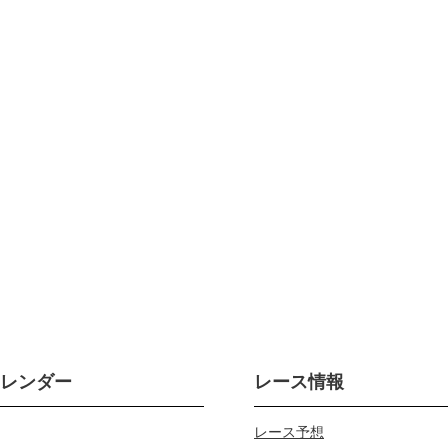
カレンダー
レース情報
レース予想