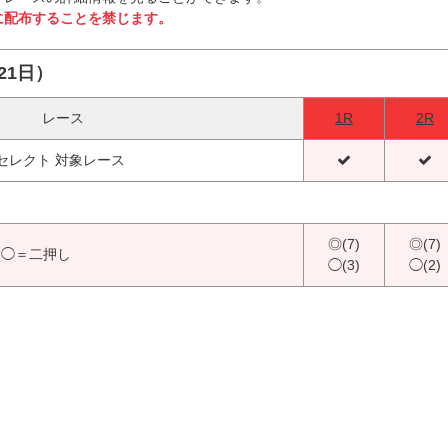
に配布することを禁じます。
21日）
レース
1R
2R
セレクト 対象レース
◎(7)
◎(7)
／◯＝二押し
◯(3)
◯(2)