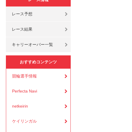
レース予想
レース結果
キャリーオーバー一覧
おすすめコンテンツ
競輪選手情報
Perfecta Navi
netkeirin
ケイリンガル