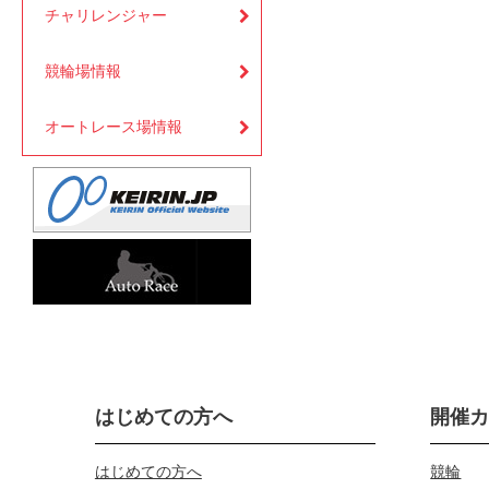
チャリレンジャー
競輪場情報
オートレース場情報
はじめての方へ
開催
はじめての方へ
競輪