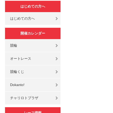
はじめての方へ
はじめての方へ
開催カレンダー
競輪
オートレース
競輪くじ
Dokanto!
チャリロトプラザ
レース情報