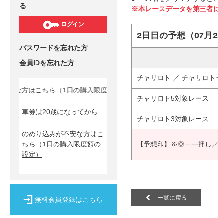
る
※本レースデータを第三者
ログイン
2日目の予想（07月2
パスワードを忘れた方
会員IDを忘れた方
チャリロト ／ チャリロト
安な方はこちら（1日の購入限度額の設定）↓
チャリロト5対象レース
車券は20歳になってから
チャリロト3対象レース
のめり込みが不安な方はこ
ちら
（1日の購入限度額の
【予想印】※◎＝一押し
設定）
一覧に戻る
無料会員登録はこちら