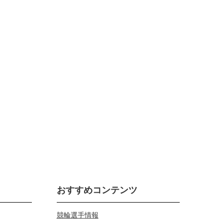
おすすめコンテンツ
競輪選手情報