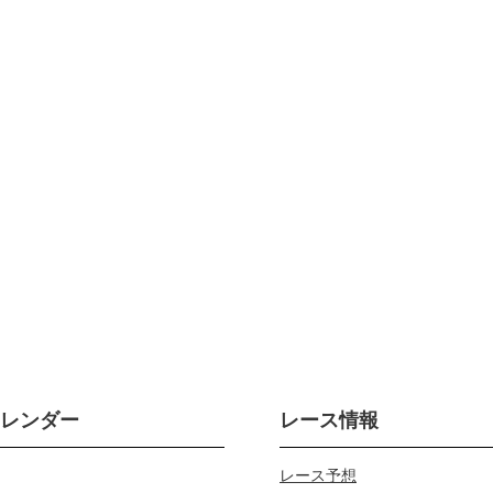
カレンダー
レース情報
レース予想