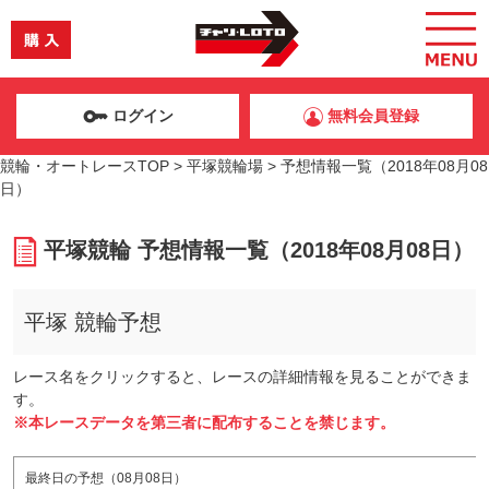
ログイン
無料会員登録
競輪・オートレースTOP
>
平塚競輪場
>
予想情報一覧（2018年08月08
日）
平塚競輪 予想情報一覧（2018年08月08日）
平塚 競輪予想
レース名をクリックすると、レースの詳細情報を見ることができま
す。
※本レースデータを第三者に配布することを禁じます。
最終日の予想（08月08日）