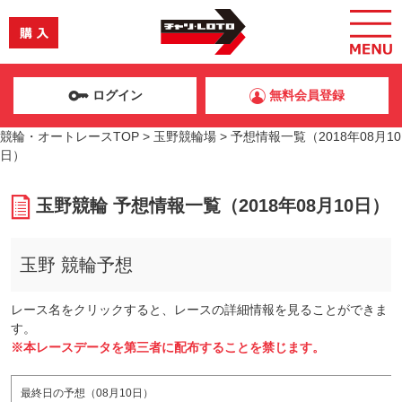
ログイン
無料会員登録
競輪・オートレースTOP
>
玉野競輪場
>
予想情報一覧（2018年08月10
日）
玉野競輪 予想情報一覧（2018年08月10日）
玉野 競輪予想
レース名をクリックすると、レースの詳細情報を見ることができま
す。
※本レースデータを第三者に配布することを禁じます。
最終日の予想（08月10日）