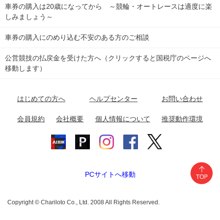
車券の購入は20歳になってから ～競輪・オートレースは適度に楽
Dokanto!
キャリーオーバー一覧
関
競輪選手情報
弥彦競輪場
前橋競輪場
取手競輪場
宇都宮競輪場
しみましょう～
東
大宮競輪場
西武園競輪場
京王閣競輪場
立川競輪場
チャリロトプラザ
Perfecta Navi
車券の購入にのめり込む不安のある方のご相談
南
松戸競輪場
千葉競輪場
川崎競輪場
平塚競輪場
公営競技の払戻金を受けた方へ（クリックすると国税庁のページへ
netkeirin
関
移動します）
小田原競輪場
伊東競輪場
静岡競輪場
東
ケイリンガル
中
名古屋競輪場
岐阜競輪場
大垣競輪場
豊橋競輪場
はじめての方へ
ヘルプセンター
お問い合わせ
部
チャリレンジャー
富山競輪場
松阪競輪場
四日市競輪場
会員規約
会社概要
個人情報について
推奨動作環境
競輪場情報
近
福井競輪場
奈良競輪場
向日町競輪場
和歌山競輪場
畿
岸和田競輪場
オートレース場情報
PCサイトへ移動
中国
玉野競輪場
広島競輪場
防府競輪場
Copyright © Chariloto Co., Ltd. 2008 All Rights Reserved.
四国
高松競輪場
小松島競輪場
高知競輪場
松山競輪場